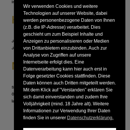
Interesse und beflügeln Sie uns zur Wiedereinführung.
Wir verwenden Cookies und weitere
Technologien auf unserer Website, dabei
Happy Hour(s)
werden personenbezogene Daten von Ihnen
(z.B. die IP-Adresse) verarbeitet. Dies
geschieht um zum Beispiel Inhalte und
Anzeigen zu personalisieren oder Medien
Jeden Freitag 20.00 Uhr bis 22.00 Uhr Longdrink-Happyhours –
von Drittanbietern einzubinden. Auch zur
Jeder Longdrink mit 2cl nur € 2,50.
Analyse von Zugriffen auf unsere
Internetseite erfolgt dies. Eine
Miet-Schicht
Datenverarbeitung kann hier auch erst in
Folge gesetzter Cookies stattfinden. Diese
Daten können auch Dritten mitgeteilt werden.
Separate Veranstaltungen können auch außerhalb der
Mit dem Klick auf "Verstanden" erklären Sie
Öffnungszeiten gebucht werden. Nehmen Sie Kontakt auf uns
sich damit einverstanden und zudem Ihre
lassen Sie sich unverbindlich beraten.
Volljährigkeit (mind. 18 Jahre alt). Weitere
Informationen zur Verwendung Ihrer Daten
finden Sie in unserer
Datenschutzerklärung.